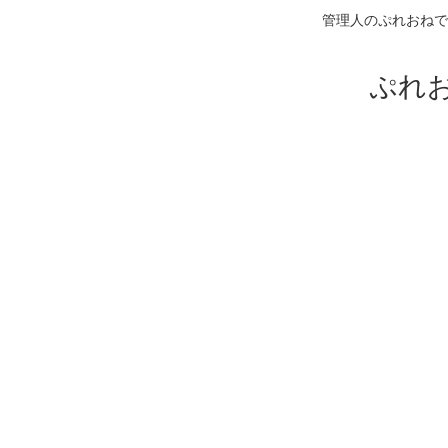
管理人のぷれおねで
ぷれ