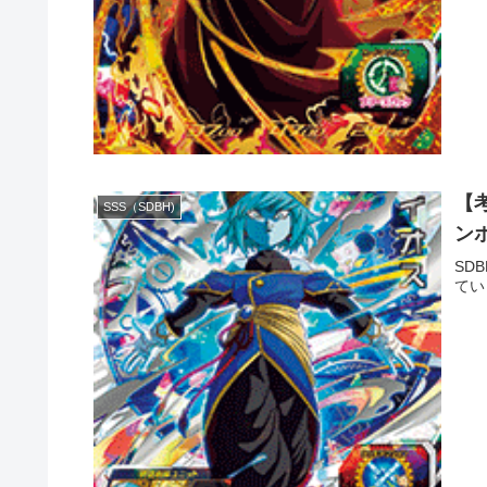
【考
SSS（SDBH)
ン
SD
てい