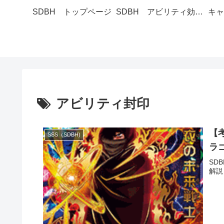
SDBH トップページ
SDBH アビリティ効果一覧
キャ
アビリティ封印
【考
SSS（SDBH)
ラ
SD
解説