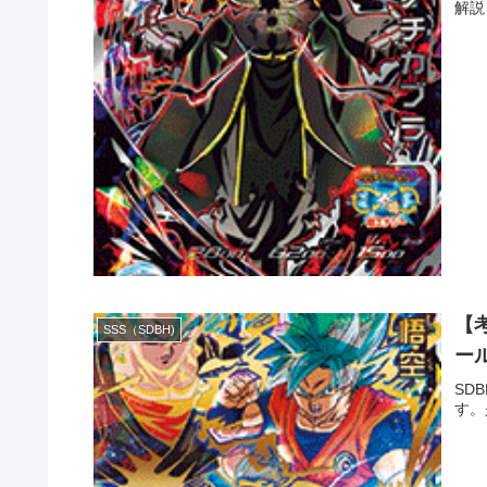
解説
【考
SSS（SDBH)
ール
SD
す。