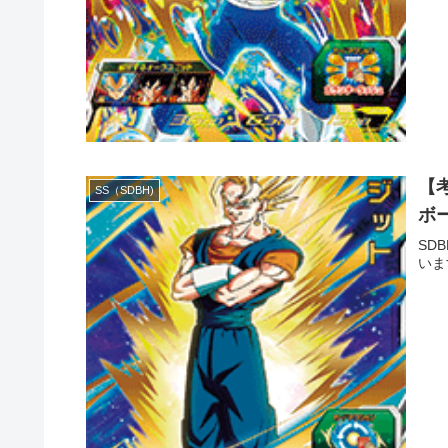
【考
SS（SDBH)
ボー
SD
いま