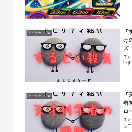
『
アビリティ紹介
け
ズ（
子ど
いま
『
アビリティ紹介
者
ロー
子ど
して