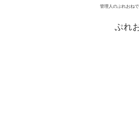
管理人のぷれおねで
ぷれ