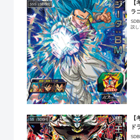
【
SSS（SDBH)
ラ
SD
説し
【考
SS（SDBH)
ド
SD