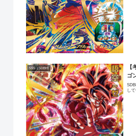
【考
SSS（SDBH)
ゴ
SD
して