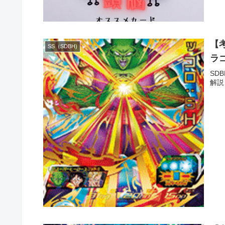
【考
SS（SDBH)
ラ
SD
解説