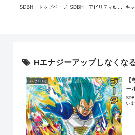
SDBH トップページ
SDBH アビリティ効果一覧
キャ
Hエナジーアップしなくな
【考
SS（SDBH)
ール
SD
いま