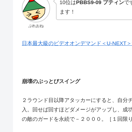
10位は
PBBS9-09 プティン
で
ます！
ぷれおね
日本最大級のビデオオンデマンド＜U-NEXT
崩壊のぶっとびスイング
２ラウンド目以降アタッカーにすると、自分
入。回せば回すほどダメージがアップし、成
の敵のガードを永続で－２０００。［１回限