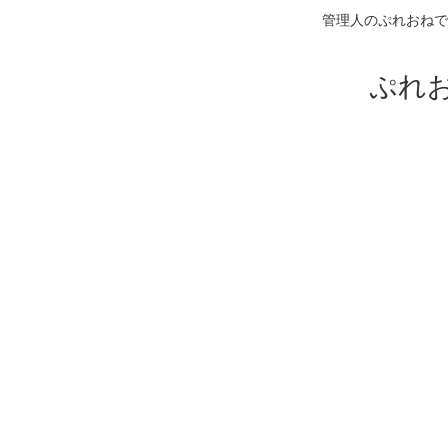
管理人のぷれおねで
ぷれ