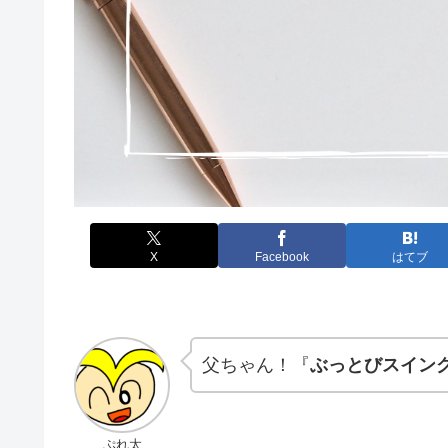
X
Facebook
はてブ
父ちゃん！『
ぶっとびスイン
ぷれ太