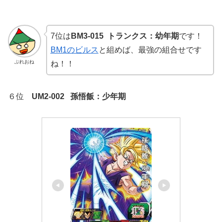
7位は
BM3-015 トランクス：幼年期
です！
BM1のビルス
と組めば、最強の組合せです
ぷれおね
ね！！
６位
UM2-002 孫悟飯：少年期