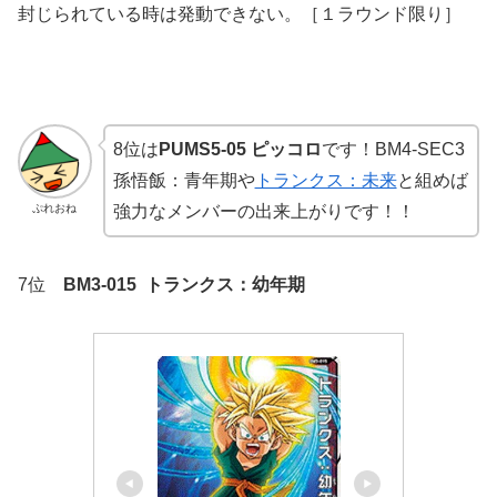
封じられている時は発動できない。［１ラウンド限り］
8位は
PUMS5-05 ピッコロ
です！BM4-SEC3
孫悟飯：青年期や
トランクス：未来
と組めば
ぷれおね
強力なメンバーの出来上がりです！！
7位
BM3-015 トランクス：幼年期