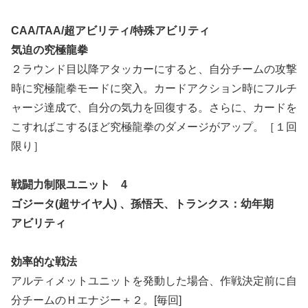
CAA/TAA/超アビリティ/特殊アビリティ
気迫の究極龍拳
２ラウンド目以降アタッカーにすると、自分チームの攻撃
時に究極龍拳モードに突入。カードアクション時にフルチ
ャージ達成で、自分の気力を回復する。さらに、カードを
こすればこするほど究極龍拳のダメージがアップ。［１回
限り］
戦闘力制限ユニット 4
ゴジータ(超サイヤ人) 、孫悟天、トランクス：幼年期
アビリティ
効率的な戦法
アルティメットユニットを発動した場合、作戦決定前に自
分チームのＨエナジー＋２。[毎回]