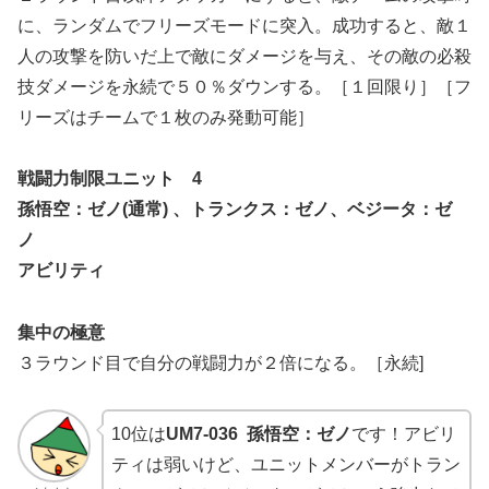
に、ランダムでフリーズモードに突入。成功すると、敵１
人の攻撃を防いだ上で敵にダメージを与え、その敵の必殺
技ダメージを永続で５０％ダウンする。［１回限り］［フ
リーズはチームで１枚のみ発動可能］
戦闘力制限ユニット 4
孫悟空：ゼノ(通常) 、トランクス：ゼノ、ベジータ：ゼ
ノ
アビリティ
集中の極意
３ラウンド目で自分の戦闘力が２倍になる。［永続]
10位は
UM7-036 孫悟空：ゼノ
です！アビリ
ティは弱いけど、ユニットメンバーがトラン