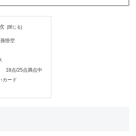
次
0 孫悟空
ス
 18点/25点満点中
いカード