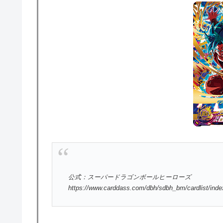
公式：スーパードラゴンボールヒーローズ
https://www.carddass.com/dbh/sdbh_bm/cardlist/ind