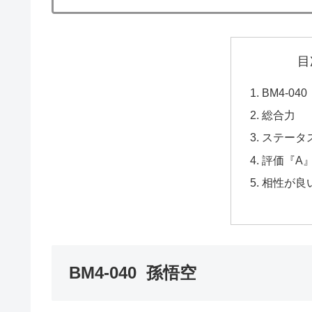
目
BM4-04
総合力
ステータ
評価『A』
相性が良
BM4-040 孫悟空