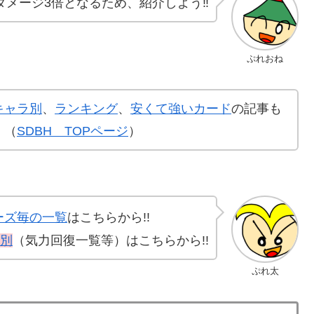
ダメージ3倍となるため、紹介しよう‼️
ぷれおね
キャラ別
、
ランキング
、
安くて強いカード
の記事も
！（
SDBH TOPページ
）
ーズ毎の一覧
はこちらから!!
別
（気力回復一覧等）はこちらから!!
ぷれ太