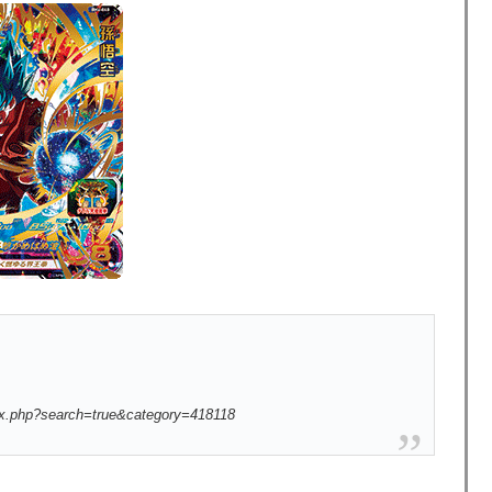
ex.php?search=true&category=418118