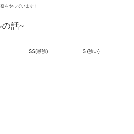
考察をやっています！
の話~
SS(最強)
S (強い)