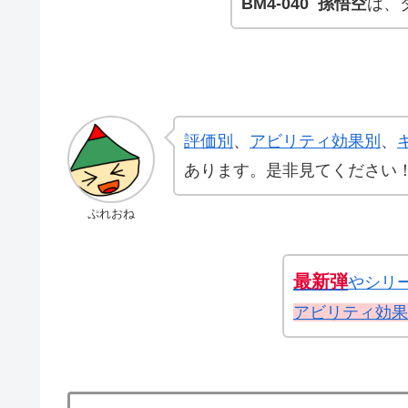
BM4-040 孫悟空
は、
評価別
、
アビリティ効果別
、
あります。是非見てください
ぷれおね
最新弾
やシリ
アビリティ効果