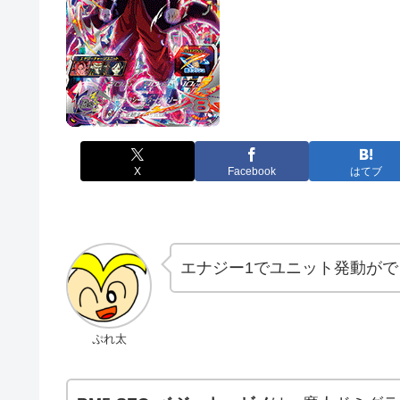
X
Facebook
はてブ
エナジー1でユニット発動が
ぷれ太