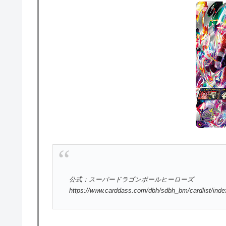
公式：スーパードラゴンボールヒーローズ
https://www.carddass.com/dbh/sdbh_bm/cardlist/ind