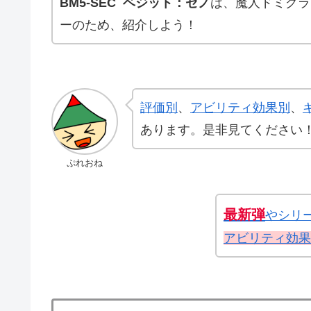
BM5-SEC ベジット：ゼノ
は、魔人ドミグラ
ーのため、紹介しよう！
評価別
、
アビリティ効果別
、
あります。是非見てください
ぷれおね
最新弾
やシリ
アビリティ効果