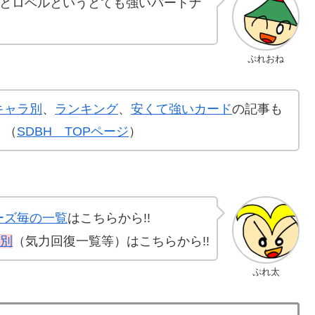
とロベルというとても強いパートナ
ぷれおね
キャラ別
、
ランキング
、
安くて強いカード
の記事も
！（
SDBH TOPページ
）
ーズ毎の一覧
はこちらから!!
別
（気力回復一覧等）はこちらから!!
ぷれ太