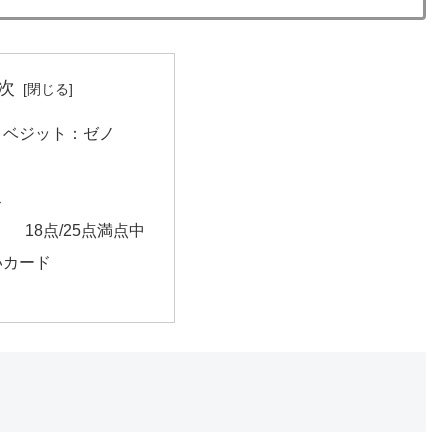
次
C ベジット：ゼノ
ス
』 18点/25点満点中
いカード