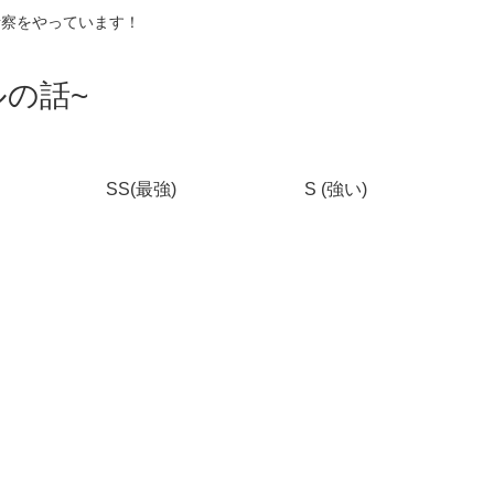
考察をやっています！
の話~
SS(最強)
S (強い)