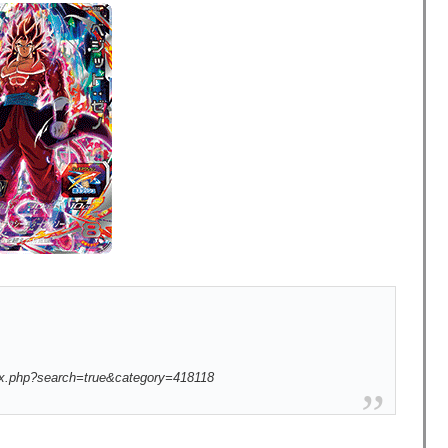
ex.php?search=true&category=418118