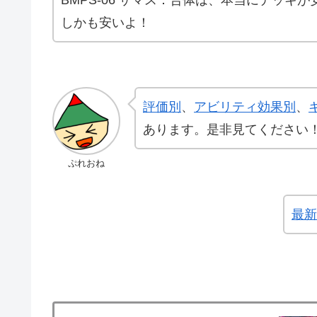
しかも安いよ！
評価別
、
アビリティ効果別
、
あります。是非見てください
ぷれおね
最新