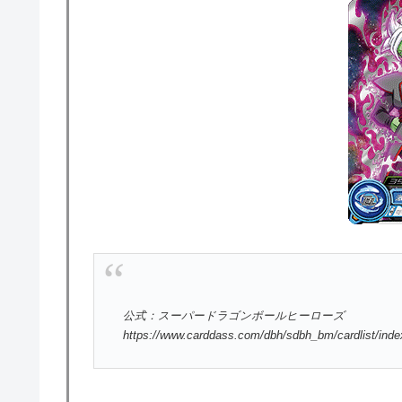
公式：スーパードラゴンボールヒーローズ
https://www.carddass.com/dbh/sdbh_bm/cardlist/ind