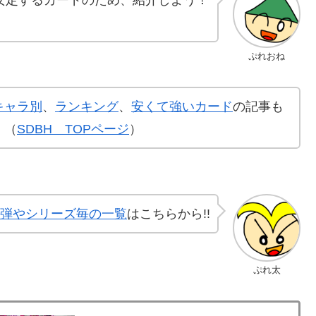
ぷれおね
キャラ別
、
ランキング
、
安くて強いカード
の記事も
！（
SDBH TOPページ
）
弾やシリーズ毎の一覧
はこちらから!!
ぷれ太