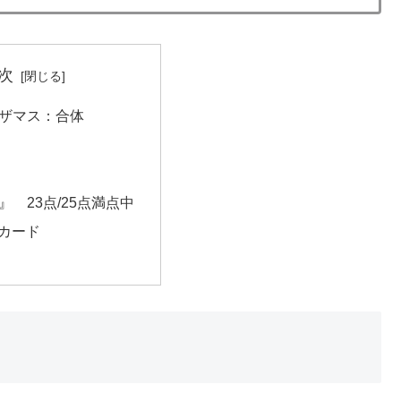
次
6 ザマス：合体
』 23点/25点満点中
カード