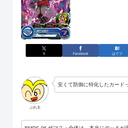
X
Facebook
はてブ
安くて防御に特化したカード
ぷれ太
BMPS-06 ザマス：合体は、本当にデッキ