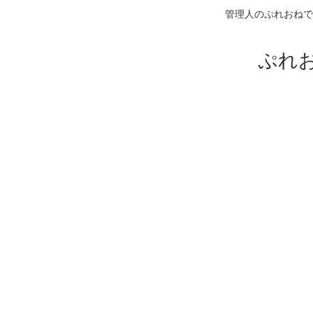
管理人のぷれおねで
ぷれ