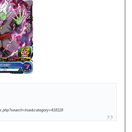
ex.php?search=true&category=418118