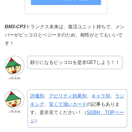
BM3-CP3
トランクス未来は、復活ユニット持ちで、メン
バーがピッコロとベジータのため、相性がとてもいいで
す！
頼りになるピッコロを是非GETしよう！！
ぷれおね
評価別
、
アビリティ効果別
、
キャラ別
、
ラン
キング
、
安くて強いカード
の記事もありま
ぷれおね
す。是非見てください！（
SDBH TOPペー
ジ
）