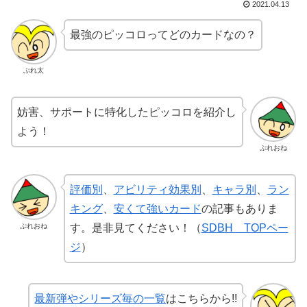
2021.04.13
最強のピッコロってどのカードなの？
ぷれ太
妨害、サポートに特化したピッコロを紹介し
よう！
ぷれおね
評価別
、
アビリティ効果別
、
キャラ別
、
ラン
キング
、
安くて強いカード
の記事もありま
ぷれおね
す。是非見てください！（
SDBH TOPペー
ジ
）
最新弾やシリーズ毎の一覧
はこちらから!!