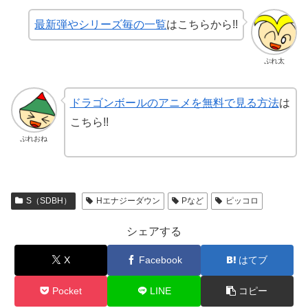
最新弾やシリーズ毎の一覧
はこちらから!!
ぷれ太
ドラゴンボールのアニメを無料で見る方法
は
こちら!!
ぷれおね
S（SDBH）
Hエナジーダウン
Pなど
ピッコロ
シェアする
X
Facebook
はてブ
Pocket
LINE
コピー