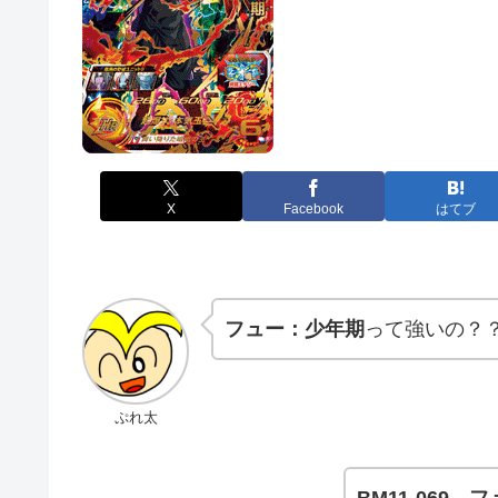
X
Facebook
はてブ
フュー：少年期
って強いの？
ぷれ太
BM11-069