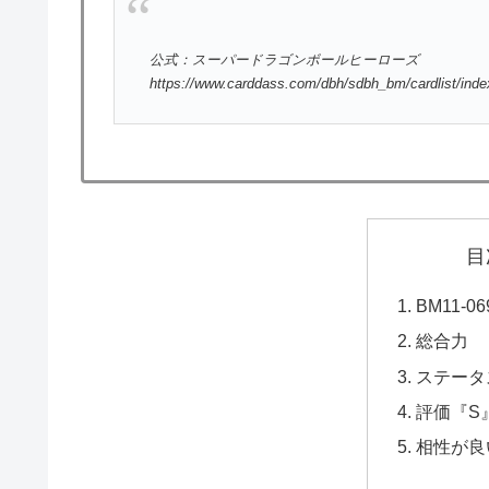
公式：スーパードラゴンボールヒーローズ
https://www.carddass.com/dbh/sdbh_bm/cardlist/ind
目
BM11-
総合力
ステータ
評価『S
相性が良