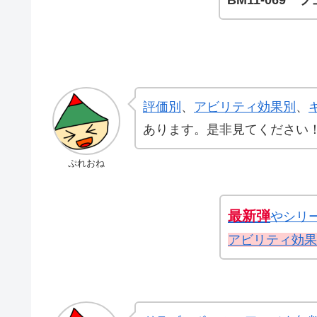
評価別
、
アビリティ効果別
、
あります。是非見てください
ぷれおね
最新弾
やシリ
アビリティ効果