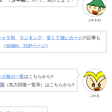
ぷれおね
キャラ別
、
ランキング
、
安くて強いカード
の記事も
！（
SDBH TOPページ
）
ーズ毎の一覧
はこちらから!!
別
（気力回復一覧等）はこちらから!!
ぷれ太