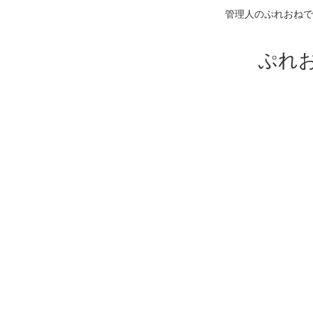
管理人のぷれおねで
ぷれ