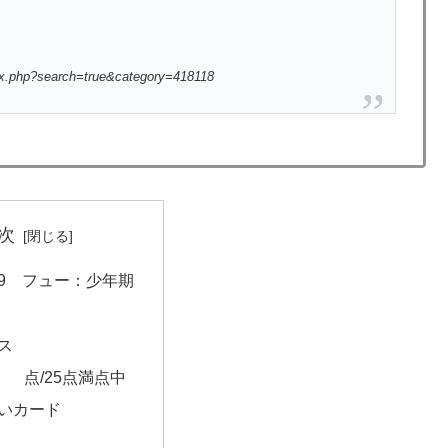
ex.php?search=true&category=418118
次
069 フュー：少年期
ス
』 点/25点満点中
いカード