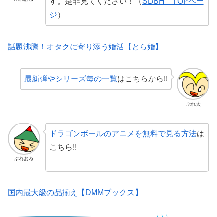
す。是非見てください！（
SDBH TOPペー
ジ
）
話題沸騰！オタクに寄り添う婚活【とら婚】
最新弾やシリーズ毎の一覧
はこちらから!!
ぷれ太
ドラゴンボールのアニメを無料で見る方法
は
こちら!!
ぷれおね
国内最大級の品揃え【DMMブックス】