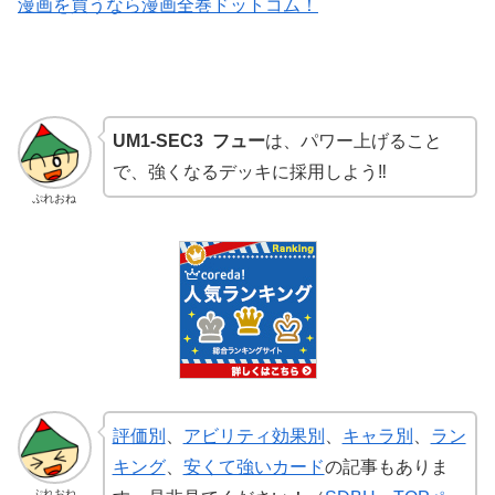
漫画を買うなら漫画全巻ドットコム！
UM1-SEC3 フュー
は、パワー上げること
で、強くなるデッキに採用しよう‼️
ぷれおね
評価別
、
アビリティ効果別
、
キャラ別
、
ラン
キング
、
安くて強いカード
の記事もありま
ぷれおね