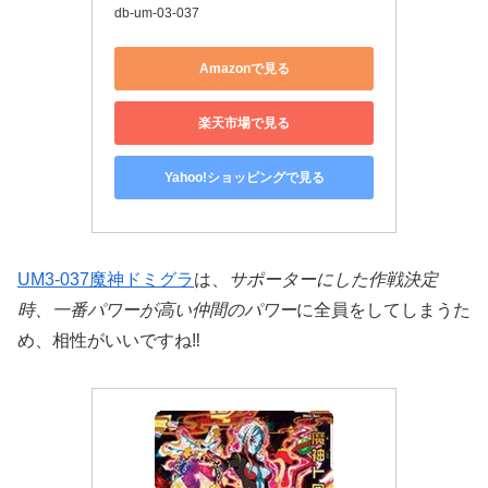
db-um-03-037
Amazonで見る
楽天市場で見る
Yahoo!ショッピングで見る
UM3-037魔神ドミグラ
は、
サポーターにした作戦決定
時、一番パワーが高い仲間のパワー
に全員をしてしまうた
め、相性がいいですね‼️