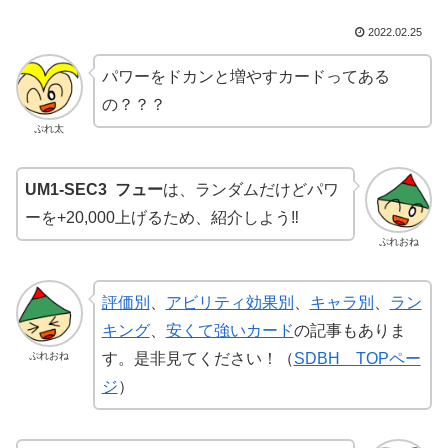
2022.02.25
パワーをドカンと増やすカードってある
の？？？
ぷれ太
UM1-SEC3 フュー
は、ランダムだけどパワ
ーを+20,000上げるため、紹介しよう‼️
ぷれおね
評価別
、
アビリティ効果別
、
キャラ別
、
ラン
キング
、
安くて強いカード
の記事もありま
ぷれおね
す。是非見てください！（
SDBH TOPペー
ジ
）