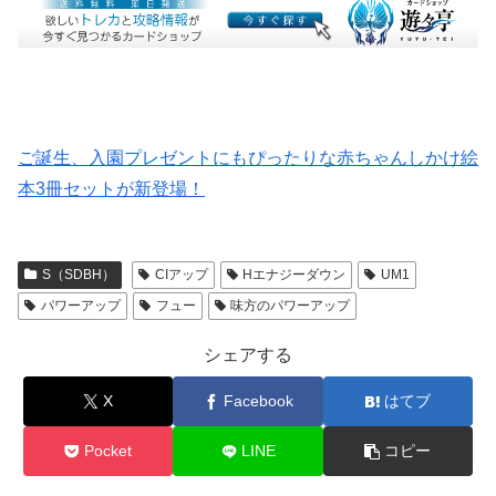
ご誕生、入園プレゼントにもぴったりな赤ちゃんしかけ絵
本3冊セットが新登場！
S（SDBH）
CIアップ
Hエナジーダウン
UM1
パワーアップ
フュー
味方のパワーアップ
シェアする
X
Facebook
はてブ
Pocket
LINE
コピー