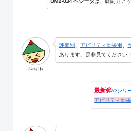
UM2-034 ベジータ
は、戦闘力アッ
評価別
、
アビリティ効果別
、
あります。是非見てください
ぷれおね
最新弾
やシリ
アビリティ効果