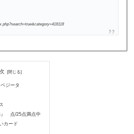
ex.php?search=true&category=418118
次
4 ベジータ
ス
』 点/25点満点中
いカード