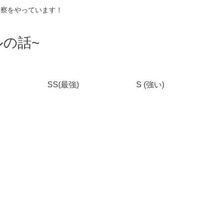
考察をやっています！
の話~
SS(最強)
S (強い)