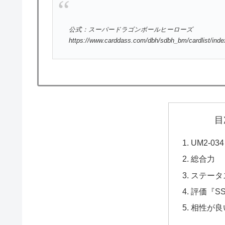
公式：スーパードラゴンボールヒーローズ
https://www.carddass.com/dbh/sdbh_bm/cardlist/ind
目
UM2-03
総合力
ステータ
評価『SS
相性が良