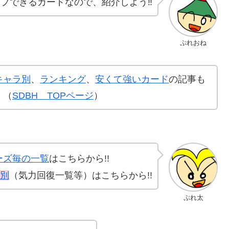
プできるカードなので、紹介しよう‼️
ぷれおね
キャラ別
、
ランキング
、
安くて強いカード
の記事も
！（
SDBH TOPページ
）
ーズ毎の一覧
はこちらから!!
別
（気力回復一覧等）はこちらから!!
ぷれ太