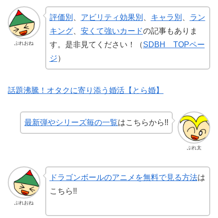
評価別
、
アビリティ効果別
、
キャラ別
、
ラン
キング
、
安くて強いカード
の記事もありま
ぷれおね
す。是非見てください！（
SDBH TOPペー
ジ
）
話題沸騰！オタクに寄り添う婚活【とら婚】
最新弾やシリーズ毎の一覧
はこちらから!!
ぷれ太
ドラゴンボールのアニメを無料で見る方法
は
こちら!!
ぷれおね