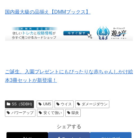
国内最大級の品揃え【DMMブックス】
ご誕生、入園プレゼントにもぴったりな赤ちゃんしかけ絵
本3冊セットが新登場！
SS（SDBH)
UM5
ウイス
ダメージダウン
パワーアップ
安くて強い
獄炎
シェアする