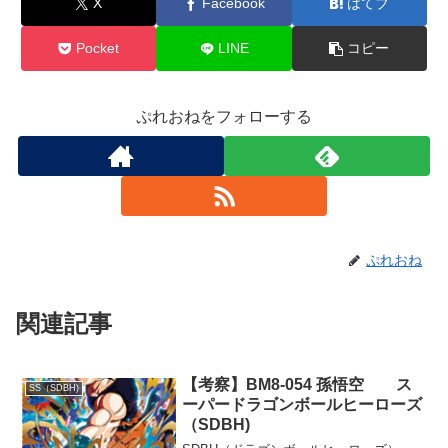
X
Facebook
はてブ
Pocket
LINE
コピー
ぷれおねをフォローする
ぷれおね
関連記事
【考察】BM8-054 孫悟空 ス
SS（SDBH)
ーパードラゴンボールヒーローズ
（SDBH)