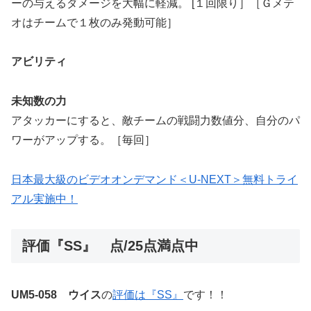
ーの与えるダメージを大幅に軽減。 [１回限り］［Ｇメテ
オはチームで１枚のみ発動可能］
アビリティ
未知数の力
アタッカーにすると、敵チームの戦闘力数値分、自分のパ
ワーがアップする。［毎回］
日本最大級のビデオオンデマンド＜U-NEXT＞無料トライ
アル実施中！
評価『SS』 点/25点満点中
UM5-058 ウイス
の
評価は『SS』
です！！