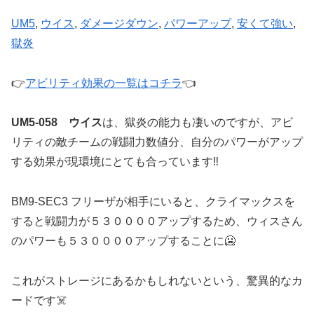
UM5
, 
ウイス
, 
ダメージダウン
, 
パワーアップ
, 
安くて強い
, 
獄炎
👉
アビリティ効果の一覧はコチラ
👈
UM5-058 ウイス
は、獄炎の能力も凄いのですが、アビ
リティの敵チームの戦闘力数値分、自分のパワーがアップ
する効果が現環境にとても合っています‼️
BM9-SEC3 フリーザが相手にいると、クライマックスを
すると戦闘力が５３００００アップするため、ウィスさん
のパワーも５３００００アップすることに🥶
これがストレージにあるかもしれないという、驚異的なカ
ードです☠️