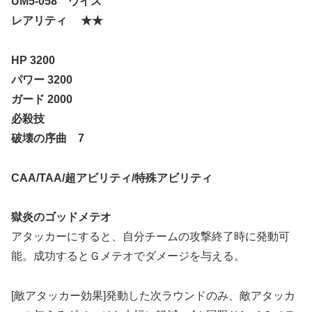
UM5-058
ウイス
レアリティ
★★
HP 3200
パワー
3200
ガード
2000
必殺技
破壊の序曲
7
CAA/TAA/
超アビリティ
/
特殊アビリティ
獄炎のゴッドメテオ
アタッカーにすると、自分チームの攻撃終了時に発動可
能。成功するとＧメテオでダメージを与える。
[敵アタッカー効果]発動した次ラウンドのみ、敵アタッカ