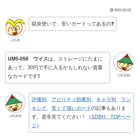
2022.03.02
獄炎使いで、安いカードってあるの❓
ぷれ太
UM5-058 ウイス
は、ストレージにたまに
あって、30円で手に入るかもしれない貴重
ぷれおね
なカードです‼️
評価別
、
アビリティ効果別
、
キャラ別
、
ラン
キング
、
安くて強いカード
の記事もありま
ぷれおね
す。是非見てください！（
SDBH TOPペー
ジ
）