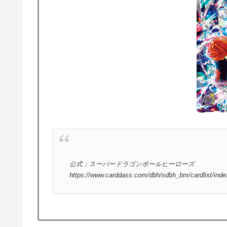
公式：スーパードラゴンボールヒーローズ
https://www.carddass.com/dbh/sdbh_bm/cardlist/ind