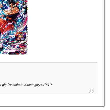
ex.php?search=true&category=418118