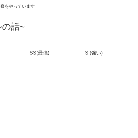
考察をやっています！
の話~
SS(最強)
S (強い)