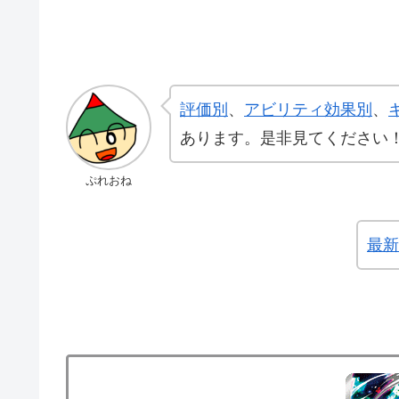
評価別
、
アビリティ効果別
、
あります。是非見てください
ぷれおね
最新