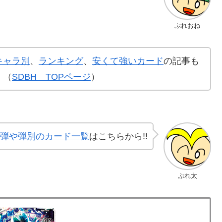
ぷれおね
キャラ別
、
ランキング
、
安くて強いカード
の記事も
！（
SDBH TOPページ
）
弾や弾別のカード一覧
はこちらから!!
ぷれ太