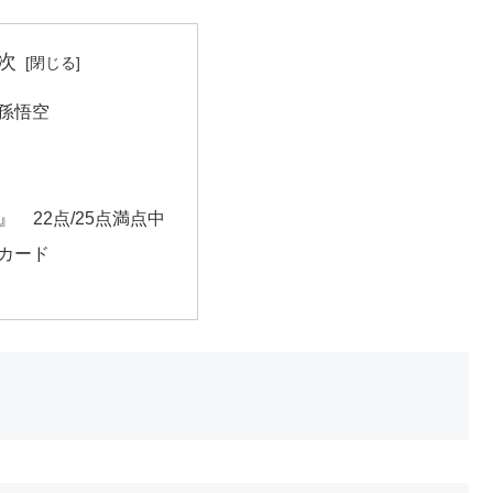
次
 孫悟空
』 22点/25点満点中
カード